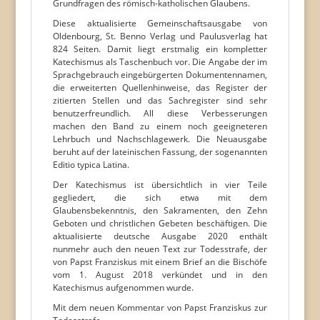
Grundfragen des römisch-katholischen Glaubens.
Diese aktualisierte Gemeinschaftsausgabe von
Oldenbourg, St. Benno Verlag und Paulusverlag hat
824 Seiten. Damit liegt erstmalig ein kompletter
Katechismus als Taschenbuch vor. Die Angabe der im
Sprachgebrauch eingebürgerten Dokumentennamen,
die erweiterten Quellenhinweise, das Register der
zitierten Stellen und das Sachregister sind sehr
benutzerfreundlich. All diese Verbesserungen
machen den Band zu einem noch geeigneteren
Lehrbuch und Nachschlagewerk. Die Neuausgabe
beruht auf der lateinischen Fassung, der sogenannten
Editio typica Latina.
Der Katechismus ist übersichtlich in vier Teile
gegliedert, die sich etwa mit dem
Glaubensbekenntnis, den Sakramenten, den Zehn
Geboten und christlichen Gebeten beschäftigen. Die
aktualisierte deutsche Ausgabe 2020 enthält
nunmehr auch den neuen Text zur Todesstrafe, der
von Papst Franziskus mit einem Brief an die Bischöfe
vom 1. August 2018 verkündet und in den
Katechismus aufgenommen wurde.
Mit dem neuen Kommentar von Papst Franziskus zur