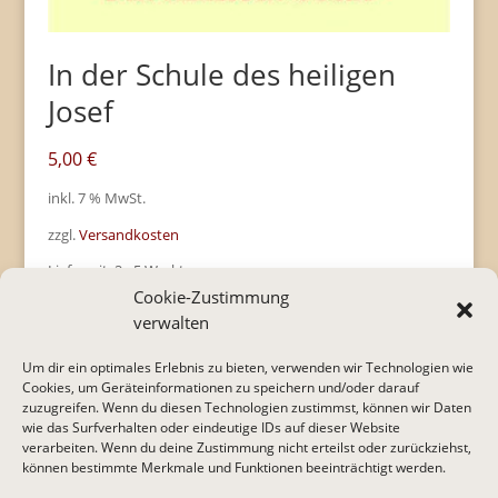
In der Schule des heiligen
Josef
5,00
€
inkl. 7 % MwSt.
zzgl.
Versandkosten
Lieferzeit:
2 - 5 Werktage
Cookie-Zustimmung
verwalten
Um dir ein optimales Erlebnis zu bieten, verwenden wir Technologien wie
Cookies, um Geräteinformationen zu speichern und/oder darauf
zuzugreifen. Wenn du diesen Technologien zustimmst, können wir Daten
* Alle Preise inkl. gesetzl. Mehrwertsteuer zzgl.
wie das Surfverhalten oder eindeutige IDs auf dieser Website
Versandkosten und ggf. Nachnahmegebühren, wenn
verarbeiten. Wenn du deine Zustimmung nicht erteilst oder zurückziehst,
nicht anders beschrieben.
können bestimmte Merkmale und Funktionen beeinträchtigt werden.
IMPRESSUM
I
DATENSCHUTZERKLÄRUNG
I
AGB
I