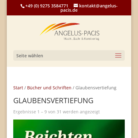
+49 (0) 9275 3584771
kontakt@angelus-
pacis.de
Seite wählen
Start
/
Bücher und Schriften
/ Glaubensvertiefung
GLAUBENSVERTIEFUNG
Ergebnisse 1 – 9 von 31 werden angezeigt