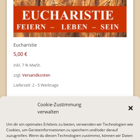
Eucharistie
5,00
€
inkl. 7 % MwSt.
zzgl.
Versandkosten
Lieferzeit:
2 - 5 Werktage
Cookie-Zustimmung
verwalten
1
2
3
4
→
Um dir ein optimales Erlebnis zu bieten, verwenden wir Technologien wie
Cookies, um Geräteinformationen zu speichern und/oder darauf
zuzugreifen. Wenn du diesen Technologien zustimmst, können wir Daten
* Alle Preise inkl. gesetzl. Mehrwertsteuer zzgl.