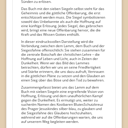
Sünden zu erlösen.
Das Buch mit den sieben Siegeln selbst steht für das
Geheimnis und die göttliche Offenbarung, die erst
entschlüsselt werden muss. Die Siegel symbolisieren
sowohl das Unbekannte als auch die Hoffnung auf
eine künftige Erlösung. Jedes Siegel, das gebrochen
wird, bringt eine neue Offenbarung hervor, die die
Kraft und das Wissen Gottes enthüllt.
In dieser eindrucksvollen Darstellung wird die
Verbindung zwischen dem Lamm, dem Buch und der
Siegesfahne offensichtlich: Sie stehen zusammen für
die zentrale Botschaft der christlichen Lehre – die
Hoffnung auf Leben und Licht, auch in Zeiten der
Dunkelheit. Wenn wir das Bild des Lammes
betrachten, dürfen wir uns an seine Friedfertigkeit
und Stärke erinnern, die uns dazu aufruft, Vertrauen
in die göttlichen Pläne zu setzen und den Glauben an
einen Sieg über das Böse und den Tod zu bewahren.
Zusammengefasst bietet uns das Lamm auf dem
Buch mit sieben Siegeln eine ergreifende Vision von
Hoffnung, Erlösung und dem unaufhörlichen Kampf
gegen die Dunkelheit. Es ermutigt uns, weiter zu
suchen
Im Namen des Kostbaren Blutes
Schutzkreuz
des Prager Jesuskindes silber-blau
, zu glauben und
die Siegesfahne des Glaubens hochzuhalten,
während wir auf die Offenbarungen warten, die uns
auf unserem Weg begleiten werden.