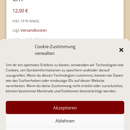
12,00
€
inkl. 19 % MwSt.
zzgl.
Versandkosten
Lieferzeit:
2 - 5 Werktage
Cookie-Zustimmung
verwalten
Um dir ein optimales Erlebnis zu bieten, verwenden wir Technologien wie
Cookies, um Geräteinformationen zu speichern und/oder darauf
zuzugreifen. Wenn du diesen Technologien zustimmst, können wir Daten
* Alle Preise inkl. gesetzl. Mehrwertsteuer zzgl.
wie das Surfverhalten oder eindeutige IDs auf dieser Website
Versandkosten und ggf. Nachnahmegebühren, wenn
verarbeiten. Wenn du deine Zustimmung nicht erteilst oder zurückziehst,
nicht anders beschrieben.
können bestimmte Merkmale und Funktionen beeinträchtigt werden.
IMPRESSUM
I
DATENSCHUTZERKLÄRUNG
I
AGB
I
WIDERRUFSRECHT & WIDERRUFSFORMULAR
Akzeptieren
Ablehnen