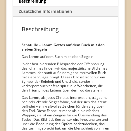
Beschreibung
18,5
Zusätzliche Informationen
cm
Menge
Beschreibung
Schatulle – Lamm Gottes auf dem Buch mit den
sieben Siegeln
Das Lamm auf dem Buch mit sieben Siegeln
In der faszinierenden Bildsprache der Offenbarung
des Johannes finden wir das majestätische Bild eines
Lammes, das sanft auf einem geheimnisvollen Buch
mit sieben Siegeln liegt. Dieses Bild ist nicht nur ein
Symbol der Reinheit und Unschuld, sondern
verkörpert auch tiefere spirituelle Wahrheiten, die
den Triumph des Lebens über den Tod darstellen.
Das Lamm, als Jesus Christus interpretiert, trägt eine
beeindruckende Siegesfahne, auf der sich das Kreuz
befindet – ein kraftvolles Zeichen für den Sieg über
den Tod. Diese Fahne ist mehr als ein einfaches
Wappen; sie ist ein Zeugnis für die Überwindung des
Todes. Das Bild lädt Betrachter ein, innezuhalten und
über die Bedeutung des Opfers nachzudenken, das
das Lamm gebracht hat, um die Menschheit von ihren