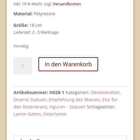
inkl. 19 % MwSt.
zzgl.
Versandkosten
Material:
Polyresine
Größe:
18 cm
Lieferzeit:
2 - 5 Werktage
Vorrätig
Schatulle
In den Warenkorb
-
Lamm
Gottes
auf
Artikelnummer:
H028-1
Kategorien:
Devotionalien
,
dem
Diverse Statuen
,
Empfehlung des Monats
,
Etui für
Buch
den Rosenkranz
,
Figuren - Statuen
Schlagwörter:
mit
Lamm Gottes
,
Osterlamm
den
sieben
Siegeln
-