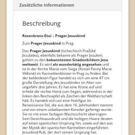
Zusätzliche Informationen
Beschreibung
Rosenkranz-Etui – Prager Jesuskind
Zum
Prager Jesuskind
in Prag
Das
Prager Jesuskind
(tschechisch Pražské
Jezulátko), ebenfalls bekannt als Prager Jesulein,
gehört zu den
bekanntesten Gnadenbildern Jesu
weltweit
. Es wird
als wundertätig angesehen
und
ist in der Kirche Maria vom Siege (Kostel Panny Marie
Vítězné) im Karmelitenkloster in Prag zu finden. Bei
der bekleideten Figur handelt es sich um eine 47 cm
große Darstellung des Jesuskindes im Alter von
ungefähr drei Jahren. Es hat eine Krone auf und
erhebt die rechte Hand zum Segen, während es in der
linken den Reichsapfel als Zeichen der Weltherrschaft
hält. Es handelt sich um eine Holzfigur im
Renaissance-Stil, die aus dem 16. Jahrhundert stammt
und von einem unbekannten Künstler gefertigt wurde.
Sie ist mit einer farbigen Wachsschicht überzogen.
Sein Gesichtsausdruck und die lockigen Haare deuten
auf einen spanischen Ursprung hin, sowie auf den aus
der Mystik der spanischen Karmeliten eingeführten
Jesuskind-Kult, der dort seinen Ursprung hat.