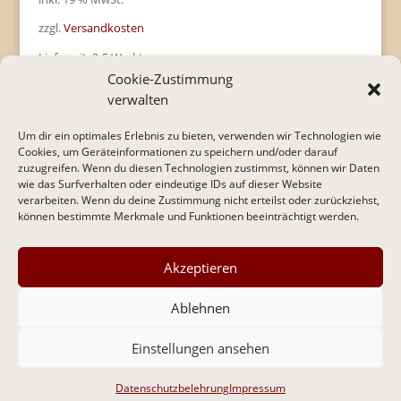
zzgl.
Versandkosten
Lieferzeit:
2-5 Werktage
Cookie-Zustimmung
verwalten
Um dir ein optimales Erlebnis zu bieten, verwenden wir Technologien wie
Cookies, um Geräteinformationen zu speichern und/oder darauf
zuzugreifen. Wenn du diesen Technologien zustimmst, können wir Daten
* Alle Preise inkl. gesetzl. Mehrwertsteuer zzgl.
wie das Surfverhalten oder eindeutige IDs auf dieser Website
Versandkosten und ggf. Nachnahmegebühren, wenn
verarbeiten. Wenn du deine Zustimmung nicht erteilst oder zurückziehst,
nicht anders beschrieben.
können bestimmte Merkmale und Funktionen beeinträchtigt werden.
IMPRESSUM
I
DATENSCHUTZERKLÄRUNG
I
AGB
I
WIDERRUFSRECHT & WIDERRUFSFORMULAR
Akzeptieren
Ablehnen
Einstellungen ansehen
© 2026 ANGELUS PACIS VERLAG
Datenschutzbelehrung
Impressum
Vertrag widerrufen