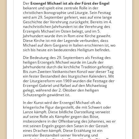
Der
Erzengel Michael ist als der Fürst der Engel
bekannt und spielt eine zentrale Rolle in der
christlichen Ikonographie und Liturgie. Sein Festtag
wird am 29. September gefeiert, was auf eine lange
Geschichte der Verehrung zurückgeht. Bereits im 4.
nachchristlichen Jahrhundert ist die Verehrung des
Erzengels Michael im Osten belegt, und im 5.
Jahrhundert wurde ihm in Rom eine Kirche geweiht.
Diese Kirche ist mit der Legende verbunden, dass
Michael auf dem Gargano in Italien erschienen ist, wo
sich bis heute ein bedeutendes Heiligtum befindet.
Die Bedeutung des 29. Septembers als Festtag des
heiligen Erzengels Michael wurde im Laufe der
Jahrhunderte durch die kirchliche Tradition gefestigt.
Bis zum Zweiten Vatikanischen Konzil war dieser Tag
ein fester Bestandteil des liturgischen Kalenders. Mit
der Liturgiereform von 1969 wurden die Festtage der
Erzengel Gabriel und Rafael auf den Michaelstag
gelegt, während der 2. Oktober den heiligen
Schutzengeln gewidmet ist.
In der Kunst wird der Erzengel Michael oft als
kriegerische Figur dargestellt, die mit Schwert oder
Lanze kämpft. Diese bildliche Darstellung verweist
auf seine Rolle als Kämpfer gegen das Böse,
insbesondere in der Offenbarung des Johannes, wo er
mit seinen Engeln gegen den Satan in der Gestalt
eines Drachen kämpft. Diese Erzählung ist ein
zentraler Bestandteil seiner Verehrung und