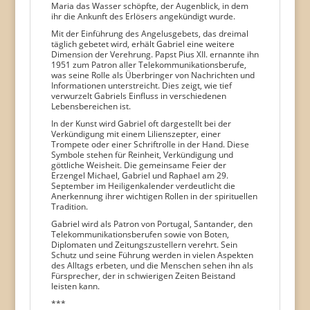
Maria das Wasser schöpfte, der Augenblick, in dem
ihr die Ankunft des Erlösers angekündigt wurde.
Mit der Einführung des Angelusgebets, das dreimal
täglich gebetet wird, erhält Gabriel eine weitere
Dimension der Verehrung. Papst Pius XII. ernannte ihn
1951 zum Patron aller Telekommunikationsberufe,
was seine Rolle als Überbringer von Nachrichten und
Informationen unterstreicht. Dies zeigt, wie tief
verwurzelt Gabriels Einfluss in verschiedenen
Lebensbereichen ist.
In der Kunst wird Gabriel oft dargestellt bei der
Verkündigung mit einem Lilienszepter, einer
Trompete oder einer Schriftrolle in der Hand. Diese
Symbole stehen für Reinheit, Verkündigung und
göttliche Weisheit. Die gemeinsame Feier der
Erzengel Michael, Gabriel und Raphael am 29.
September im Heiligenkalender verdeutlicht die
Anerkennung ihrer wichtigen Rollen in der spirituellen
Tradition.
Gabriel wird als Patron von Portugal, Santander, den
Telekommunikationsberufen sowie von Boten,
Diplomaten und Zeitungszustellern verehrt. Sein
Schutz und seine Führung werden in vielen Aspekten
des Alltags erbeten, und die Menschen sehen ihn als
Fürsprecher, der in schwierigen Zeiten Beistand
leisten kann.
***