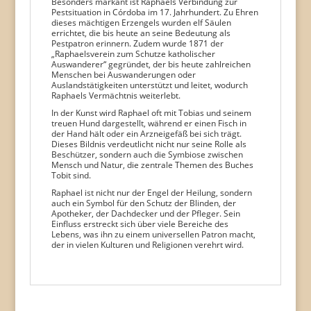
Besonders markant ist Raphaels Verbindung zur
Pestsituation in Córdoba im 17. Jahrhundert. Zu Ehren
dieses mächtigen Erzengels wurden elf Säulen
errichtet, die bis heute an seine Bedeutung als
Pestpatron erinnern. Zudem wurde 1871 der
„Raphaelsverein zum Schutze katholischer
Auswanderer“ gegründet, der bis heute zahlreichen
Menschen bei Auswanderungen oder
Auslandstätigkeiten unterstützt und leitet, wodurch
Raphaels Vermächtnis weiterlebt.
In der Kunst wird Raphael oft mit Tobias und seinem
treuen Hund dargestellt, während er einen Fisch in
der Hand hält oder ein Arzneigefäß bei sich trägt.
Dieses Bildnis verdeutlicht nicht nur seine Rolle als
Beschützer, sondern auch die Symbiose zwischen
Mensch und Natur, die zentrale Themen des Buches
Tobit sind.
Raphael ist nicht nur der Engel der Heilung, sondern
auch ein Symbol für den Schutz der Blinden, der
Apotheker, der Dachdecker und der Pfleger. Sein
Einfluss erstreckt sich über viele Bereiche des
Lebens, was ihn zu einem universellen Patron macht,
der in vielen Kulturen und Religionen verehrt wird.