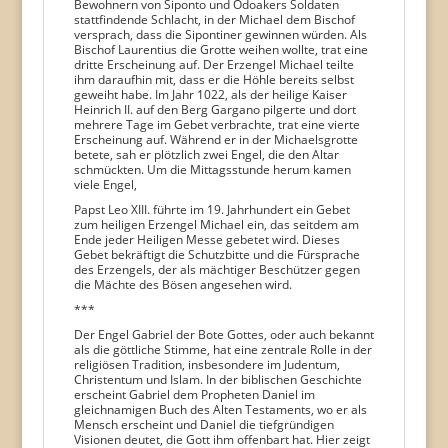
Bewohnern von Siponto und Odoakers Soldaten
stattfindende Schlacht, in der Michael dem Bischof
versprach, dass die Sipontiner gewinnen würden. Als
Bischof Laurentius die Grotte weihen wollte, trat eine
dritte Erscheinung auf. Der Erzengel Michael teilte
ihm daraufhin mit, dass er die Höhle bereits selbst
geweiht habe. Im Jahr 1022, als der heilige Kaiser
Heinrich II. auf den Berg Gargano pilgerte und dort
mehrere Tage im Gebet verbrachte, trat eine vierte
Erscheinung auf. Während er in der Michaelsgrotte
betete, sah er plötzlich zwei Engel, die den Altar
schmückten. Um die Mittagsstunde herum kamen
viele Engel,
Papst Leo XIII. führte im 19. Jahrhundert ein Gebet
zum heiligen Erzengel Michael ein, das seitdem am
Ende jeder Heiligen Messe gebetet wird. Dieses
Gebet bekräftigt die Schutzbitte und die Fürsprache
des Erzengels, der als mächtiger Beschützer gegen
die Mächte des Bösen angesehen wird.
***
Der Engel Gabriel der Bote Gottes, oder auch bekannt
als die göttliche Stimme, hat eine zentrale Rolle in der
religiösen Tradition, insbesondere im Judentum,
Christentum und Islam. In der biblischen Geschichte
erscheint Gabriel dem Propheten Daniel im
gleichnamigen Buch des Alten Testaments, wo er als
Mensch erscheint und Daniel die tiefgründigen
Visionen deutet, die Gott ihm offenbart hat. Hier zeigt