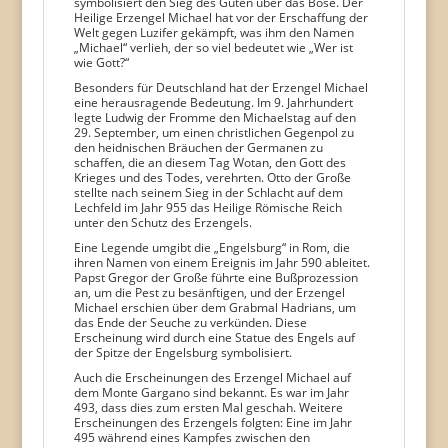
symbolisiert den Sieg des Guten über das Böse. Der
Heilige Erzengel Michael hat vor der Erschaffung der
Welt gegen Luzifer gekämpft, was ihm den Namen
„Michael“ verlieh, der so viel bedeutet wie „Wer ist
wie Gott?“
Besonders für Deutschland hat der Erzengel Michael
eine herausragende Bedeutung. Im 9. Jahrhundert
legte Ludwig der Fromme den Michaelstag auf den
29. September, um einen christlichen Gegenpol zu
den heidnischen Bräuchen der Germanen zu
schaffen, die an diesem Tag Wotan, den Gott des
Krieges und des Todes, verehrten. Otto der Große
stellte nach seinem Sieg in der Schlacht auf dem
Lechfeld im Jahr 955 das Heilige Römische Reich
unter den Schutz des Erzengels.
Eine Legende umgibt die „Engelsburg“ in Rom, die
ihren Namen von einem Ereignis im Jahr 590 ableitet.
Papst Gregor der Große führte eine Bußprozession
an, um die Pest zu besänftigen, und der Erzengel
Michael erschien über dem Grabmal Hadrians, um
das Ende der Seuche zu verkünden. Diese
Erscheinung wird durch eine Statue des Engels auf
der Spitze der Engelsburg symbolisiert.
Auch die Erscheinungen des Erzengel Michael auf
dem Monte Gargano sind bekannt. Es war im Jahr
493, dass dies zum ersten Mal geschah. Weitere
Erscheinungen des Erzengels folgten: Eine im Jahr
495 während eines Kampfes zwischen den