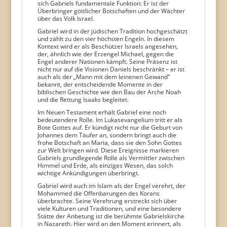
sich Gabriels fundamentale Funktion: Er ist der
Überbringer göttlicher Botschaften und der Wächter
über das Volk Israel.
Gabriel wird in der jüdischen Tradition hochgeschätzt
und zählt zu den vier höchsten Engeln. In diesem
Kontext wird er als Beschützer Israels angesehen,
der, ähnlich wie der Erzengel Michael, gegen die
Engel anderer Nationen kämpft. Seine Präsenz ist
nicht nur auf die Visionen Daniels beschränkt – er ist
auch als der „Mann mit dem leinenen Gewand“
bekannt, der entscheidende Momente in der
biblischen Geschichte wie den Bau der Arche Noah
und die Rettung Isaaks begleitet.
Im Neuen Testament erhält Gabriel eine noch
bedeutendere Rolle. Im Lukasevangelium tritt er als
Bote Gottes auf. Er kündigt nicht nur die Geburt von
Johannes dem Täufer an, sondern bringt auch die
frohe Botschaft an Maria, dass sie den Sohn Gottes
zur Welt bringen wird. Diese Ereignisse markieren
Gabriels grundlegende Rolle als Vermittler zwischen
Himmel und Erde, als einziges Wesen, das solch
wichtige Ankündigungen überbringt.
Gabriel wird auch im Islam als der Engel verehrt, der
Mohammed die Offenbarungen des Korans
überbrachte. Seine Verehrung erstreckt sich über
viele Kulturen und Traditionen, und eine besondere
Stätte der Anbetung ist die berühmte Gabrielskirche
in Nazareth. Hier wird an den Moment erinnert, als