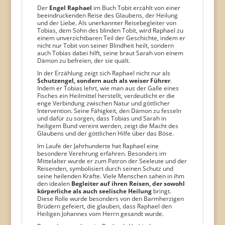
Der
Engel Raphael
im Buch Tobit erzählt von einer
beeindruckenden Reise des Glaubens, der Heilung
und der Liebe. Als unerkannter Reisebegleiter von
Tobias, dem Sohn des blinden Tobit, wird Raphael zu
einem unverzichtbaren Teil der Geschichte, indem er
nicht nur Tobit von seiner Blindheit heilt, sondern
auch Tobias dabei hilft, seine braut Sarah von einem
Dämon zu befreien, der sie quält.
In der Erzählung zeigt sich Raphael nicht nur als
Schutzengel, sondern auch als weiser Führer
.
Indem er Tobias lehrt, wie man aus der Galle eines
Fisches ein Heilmittel herstellt, verdeutlicht er die
enge Verbindung zwischen Natur und göttlicher
Intervention. Seine Fähigkeit, den Dämon zu fesseln
und dafür zu sorgen, dass Tobias und Sarah in
heiligem Bund vereint werden, zeigt die Macht des
Glaubens und der göttlichen Hilfe über das Böse.
Im Laufe der Jahrhunderte hat Raphael eine
besondere Verehrung erfahren. Besonders im
Mittelalter wurde er zum Patron der Seeleute und der
Reisenden, symbolisiert durch seinen Schutz und
seine heilenden Kräfte. Viele Menschen sahen in ihm
den idealen
Begleiter auf ihren Reisen, der sowohl
körperliche als auch seelische Heilung
bringt.
Diese Rolle wurde besonders von den Barmherzigen
Brüdern gefeiert, die glauben, dass Raphael den
Heiligen Johannes vom Herrn gesandt wurde.